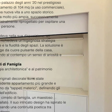
 palazzo degli anni '20 nel prestigioso
rtamento di 104 mq (a uso commerciale),
na nuova vita a uno spazio storico.
za molto più ampia, successivamente
istralmente riprogettato per ospitare una
o persone.
iedeva nella sua disposizione: un
 richiedeva un'ingegnosa strategia
 e la fluidità degli spazi. La soluzione è
ge da cuore pulsante della casa,
ndo al contempo un senso di ariosità e
i di Famiglia
ia architettonica" e al patrimonio
originali decorate sono state
edente appartamento più grande e
o da "tappeti materici", definendo gli
ll'edificio.
 cimelio di famiglia, un maestoso
llato. Il suo intricato design ha ispirato le
ando una continuità poetica tra
oderno.