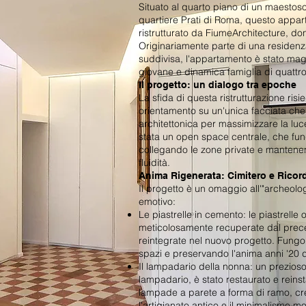
Situato al quarto piano di un maestoso
quartiere Prati di Roma, questo appa
ristrutturato da FiumeArchitecture, do
Originariamente parte di una residen
suddivisa, l'appartamento è stato mag
giovane e dinamica famiglia di quattr
Il progetto: un dialogo tra epoche
La sfida di questa ristrutturazione ris
orientamento su un'unica facciata che
architettonica per massimizzare la luce
stata un open space centrale, che fun
collegando le zone private e mantene
fluidità.
Anima Rigenerata: Cimitero e Ricord
Il progetto è un omaggio all'"archeolog
emotivo:
Le piastrelle in cemento: le piastrelle 
meticolosamente recuperate dal prec
reintegrate nel nuovo progetto. Fungon
spazi e preservando l'anima anni '20 de
Il lampadario della nonna: un prezioso
lampadario, è stato restaurato e reinsta
lampade a parete a forma di ramo, cre
l'artigianato antico e il minimalismo m