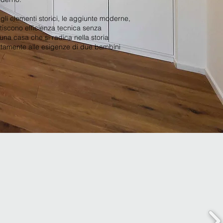
 gli elementi storici, le aggiunte moderne,
ntiscono efficienza tecnica senza
 una casa che si radica nella storia
ttamente alle esigenze di due bambini