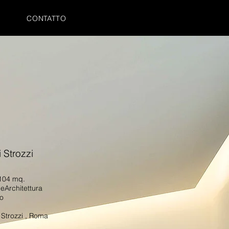
I
CONTATTO
 Strozzi
 104 mq.
meArchitettura
to
 Strozzi
, Roma