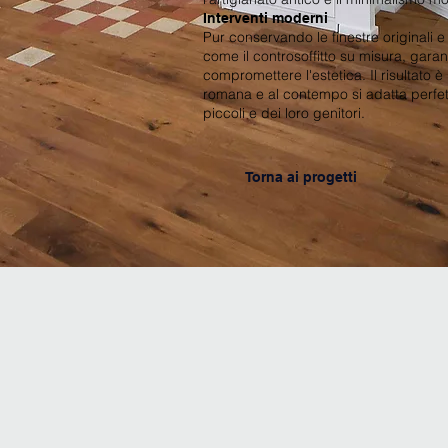
Interventi moderni
Pur conservando le finestre originali e
come il controsoffitto su misura, gara
compromettere l'estetica. Il risultato è
romana e al contempo si adatta perfe
piccoli e dei loro genitori.
Torna ai progetti