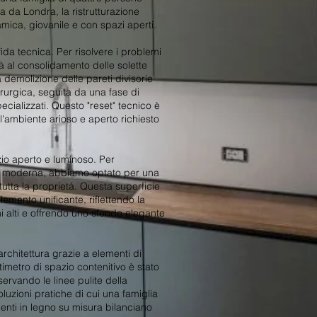
a da Londra, la ristrutturazione
amica, giovanile e con spazi aperti.
ida tecnica. Per risolvere i problemi
tà al consolidamento delle solette
a demolizione delle pareti divisorie
irurgica, seguita da una fase di
pecializzati. Questo "reset" tecnico è
 l'ambiente arioso e aperto richiesto
io aperto e luminoso. Per
dità moderna, abbiamo optato per una
utta la proprietà. Questa superficie
lemento unificante, riflettendo la
ni alti e offrendo uno sfondo elegante
architettura grazie a elementi di
imetro di spazio contenitivo è stato
ervando le linee pulite della
oluzioni pratiche di cui una famiglia
enti in legno su misura bilanciano