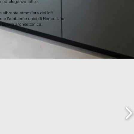
e ed eleganza tattile.
a vibrante atmosfera dei loft
e e l'ambiente unici di Roma. Uno
a libertà architettonica.