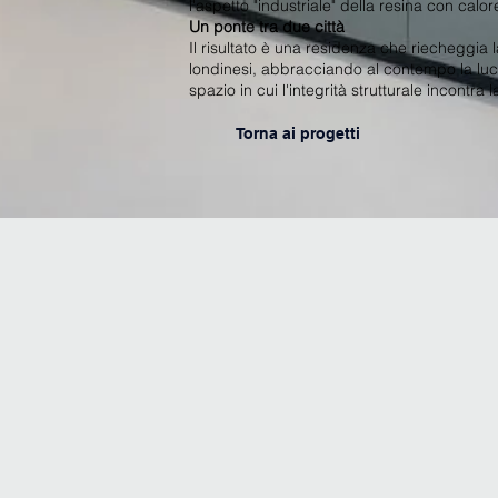
l'aspetto "industriale" della resina con calor
Un ponte tra due città
Il risultato è una residenza che riecheggia l
londinesi, abbracciando al contempo la luc
spazio in cui l'integrità strutturale incontra l
Torna ai progetti