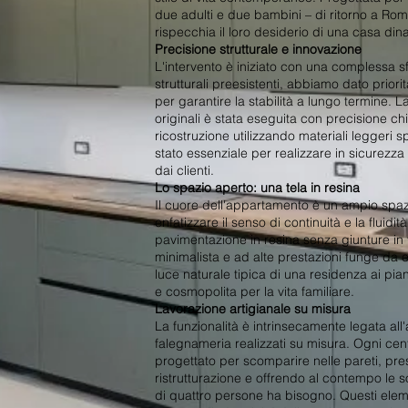
due adulti e due bambini – di ritorno a Rom
rispecchia il loro desiderio di una casa din
Precisione strutturale e innovazione
L'intervento è iniziato con una complessa sf
strutturali preesistenti, abbiamo dato priori
per garantire la stabilità a lungo termine. L
originali è stata eseguita con precisione ch
ricostruzione utilizzando materiali leggeri s
stato essenziale per realizzare in sicurezza
dai clienti.
Lo spazio aperto: una tela in resina
Il cuore dell'appartamento è un ampio spaz
enfatizzare il senso di continuità e la flui
pavimentazione in resina senza giunture in t
minimalista e ad alte prestazioni funge da e
luce naturale tipica di una residenza ai pia
e cosmopolita per la vita familiare.
Lavorazione artigianale su misura
La funzionalità è intrinsecamente legata all'
falegnameria realizzati su misura. Ogni cent
progettato per scomparire nelle pareti, pres
ristrutturazione e offrendo al contempo le s
di quattro persone ha bisogno. Questi elem