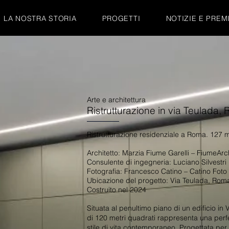
LA NOSTRA STORIA
PROGETTI
NOTIZIE E PREM
Arte e architettura
Ristrutturazione in via Teulada,
Ristrutturazione residenziale a Roma. 127 
Architetto: Marzia Fiume Garelli – FiumeArch
Consulente di ingegneria: Luciano Silvestri
Fotografia: Francesco Catino – Catino Foto
Ubicazione del progetto:
Via Teulada, Rom
Costruito nel 2024
Situata al penultimo piano di un edificio in 
di 120 metri quadrati rappresenta una perfet
stile di vita contemporaneo. Progettata per