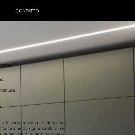
I
CONTATTO
 Roma
mq.
itettura
a
Via Teulada, questa ristrutturazione
ta fusione tra rigore strutturale e
 una famiglia di quattro persone –